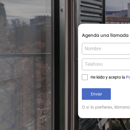
Agenda una llamada y
He leído y acepto la
Po
Enviar
O si lo prefieres, lláma