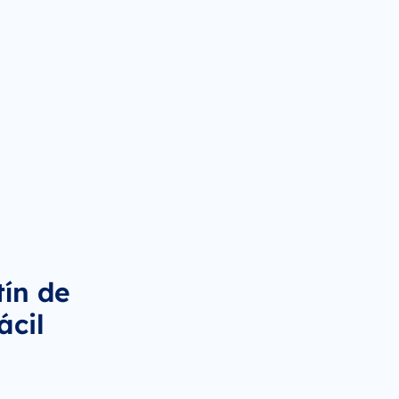
ín de
ácil