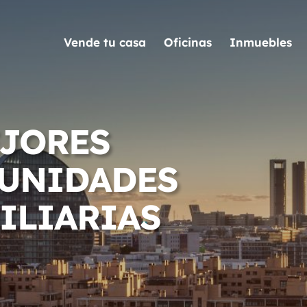
Vende tu casa
Oficinas
Inmuebles
EJORES
UNIDADES
ILIARIAS