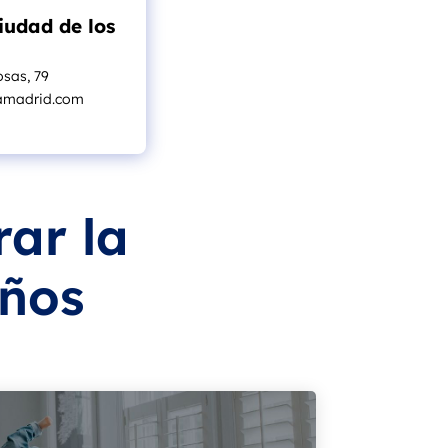
iudad de los
osas, 79
amadrid.com
ar la
eños