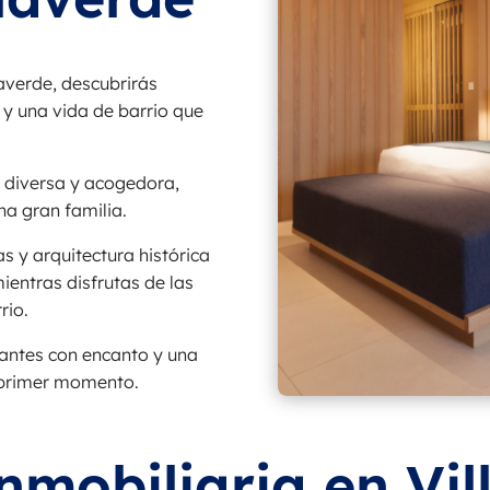
averde, descubrirás
 y una vida de barrio que
 diversa y acogedora,
na gran familia.
s y arquitectura histórica
ientras disfrutas de las
rio.
rantes con encanto y una
l primer momento.
nmobiliaria en Vil