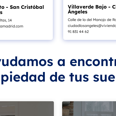
Villaverde Bajo - C
to - San Cristóbal
Ángeles
s
Calle de la del Manojo de R
ltas, 14
ciudadlosangeles@viviend
ndamadrid.com
91 831 44 62
yudamos a encontr
piedad de tus su