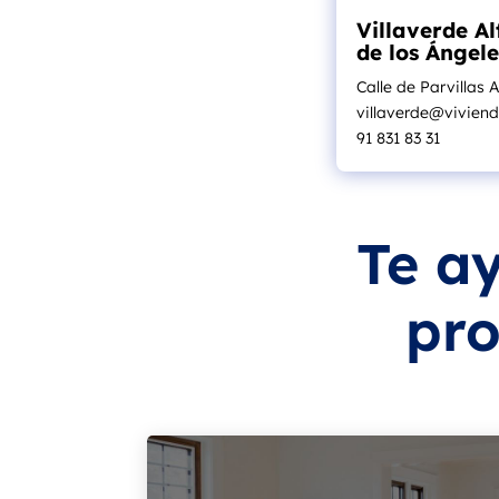
Villaverde Al
de los Ángele
Calle de Parvillas A
villaverde@vivie
91 831 83 31
Te a
pro