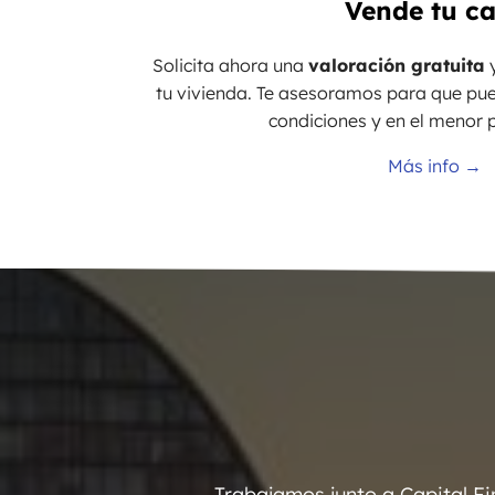
Vende tu c
Solicita ahora una
valoración gratuita
y
tu vivienda. Te asesoramos para que pu
condiciones y en el menor p
Más info →
Trabajamos junto a Capital F