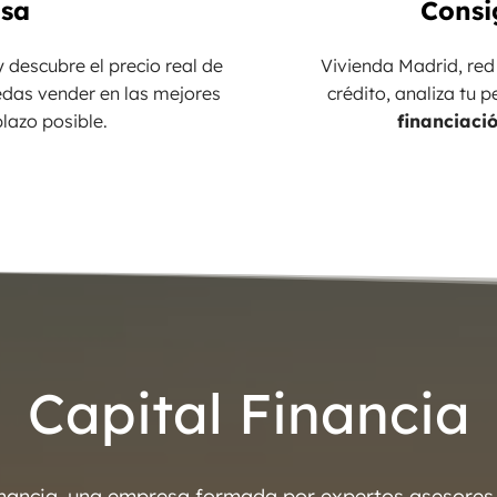
asa
Consi
 descubre el precio real de
Vivienda Madrid, red
edas vender en las mejores
crédito, analiza tu p
lazo posible.
financiaci
Capital Financia
inancia, una empresa formada por expertos asesores f