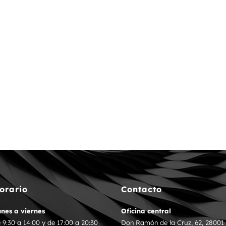
orario
Contacto
nes a viernes
Oficina central
 9:30 a 14:00 y de 17:00 a 20:30
Don Ramón de la Cruz, 62, 28001