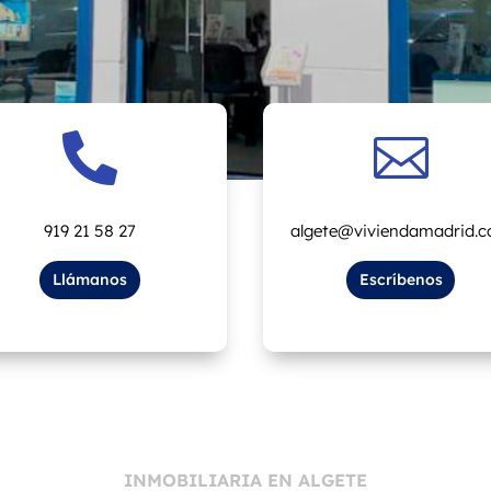


919 21 58 27
algete@viviendamadrid.
Llámanos
Escríbenos
INMOBILIARIA EN ALGETE