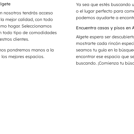
lgete
Ya sea que estés buscando u
o el lugar perfecto para co
on nosotros tendrás acceso
podemos ayudarte a encontra
 la mejor calidad, con todo
ximo hogar. Seleccionamos
Encuentra casas y pisos en 
on todo tipo de comodidades
Algete espera ser descubiert
stros clientes.
mostrarte cada rincón especi
y nos pondremos manos a la
seamos tu guía en la búsque
los mejores espacios.
encontrar ese espacio que s
buscando. ¡Comienza tu bús